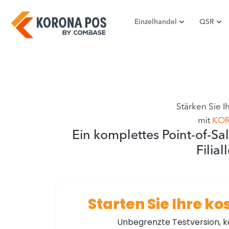
Zum
Inhalt
Einzelhandel
QSR
springen
Stärken Sie 
mit
KO
Ein komplettes Point-of-Sa
Filial
Starten Sie Ihre k
Unbegrenzte Testversion, ke